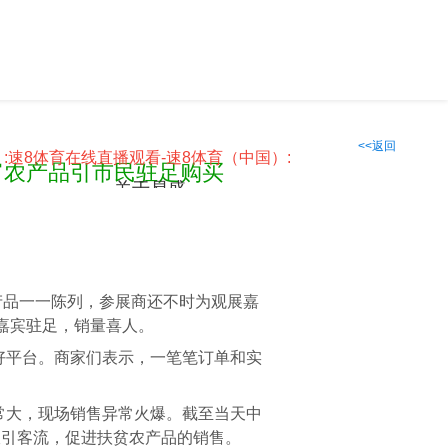
<<返回
:
速8体育在线直播观看-速8体育（中国）:
富农产品引市民驻足购买
关于易盛
产品一一陈列，参展商还不时为观展嘉
嘉宾驻足，销量喜人。
好平台。商家们表示，一笔笔订单和实
常大，现场销售异常火爆。截至当天中
吸引客流，促进扶贫农产品的销售。