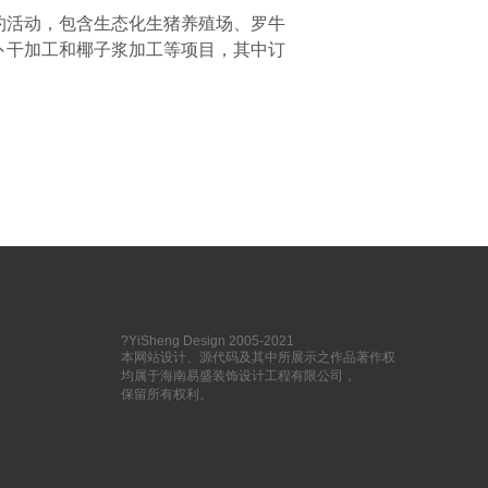
约活动，包含生态化生猪养殖场、罗牛
卜干加工和椰子浆加工等项目，其中订
?YiSheng Design 2005-2021
本网站设计、源代码及其中所展示之作品著作权
均属于海南易盛装饰设计工程有限公司，
保留所有权利。