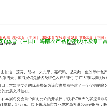
播观看-速8体育（中国）:
速8体育在线直播观看-速8体育（中国）
-速8体育（中国）:海南农产品包装设计琼海丰
易盛案例
新闻中心
晓）山柚油、莲雾、胡椒、火龙果、嘉积鸭、温泉鹅、鱼胶等特色
进入第四天，琼海展馆凭借各类特色农产品吸引了广大市民和观展
窗口，本次冬交会的琼海展馆为该市参展商搭建了一个促销的良
代的发展充满信心。
，在本届冬交会首个面向公众的开放日，琼海馆当天的客流量非
向订单将近17万元。接下来琼海市农业农村局将继续做好服务，