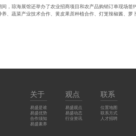
期间，琼海展馆还举办了农业招商项目和农产品购销订单现场签
种养、蔬菜产业技术合作、黄皮果蔗种植合作、灯笼辣椒酱、萝
关于
观点
联系
易盛是谁
易盛观点
位置地图
易盛优势
易盛动态
联系方式
楼
合作须知
行业资讯
人才招聘
易盛素养