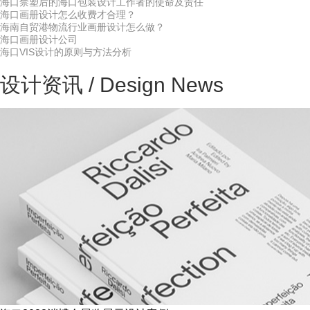
海口禁塑后的海口包装设计工作者的使命及责任
海口画册设计怎么收费才合理？
海南自贸港物流行业画册设计怎么做？
海口画册设计公司
海口VIS设计的原则与方法分析
设计资讯 / Design News