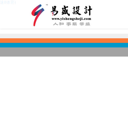
速8体育在线直播观看-速8体育（中国）