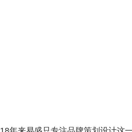
18年来易盛只专注品牌策划设计这