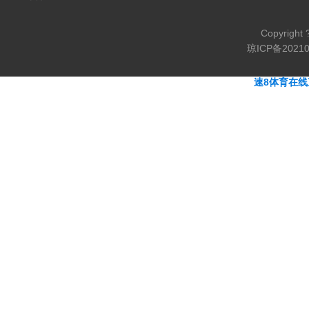
Copyrig
琼ICP备2021
速8体育在线