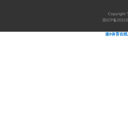
Copyrig
琼ICP备2021
速8体育在线