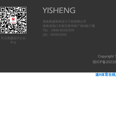
海南易盛装饰设计工程有限公司
海南省海口市南宝路华林广场A栋17楼
TEL：0898-66262500
QQ：582810092
关注易盛设计公众
平台
Copyrig
琼ICP备2021
速8体育在线